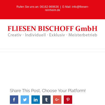
Rufen Sie uns an:
06162-969636
|
E-Mail:
info@fliesen-
reinheim.de
Share This Post, Choose Your Platform!
Facebook
Twitter
Linkedin
Tumblr
Google+
Pinterest