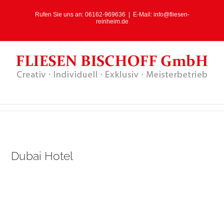
Rufen Sie uns an:
06162-969636
|
E-Mail:
info@fliesen-
reinheim.de
Dubai Hotel