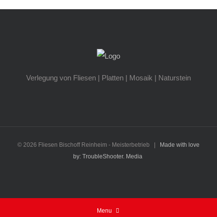
Verlegung von Fliesen | Platten | Mosaik | Naturstein
©
2026 Fliesen Bischoff Reinheim - Meisterbetrieb |
Made with love
by: TroubleShooter. Media
Menu